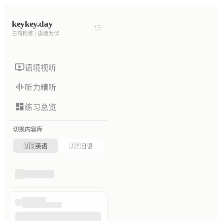
keykey.day
日有所练 | 语境为伴
语境视听
听力精听
练习总览
切换内容库
🇺🇸
🇯🇵
英语
日语